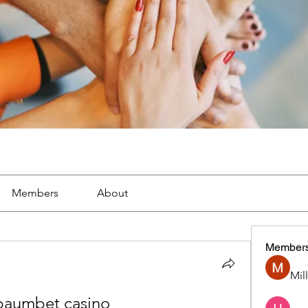
Members
About
Member
Mil
baumbet casino