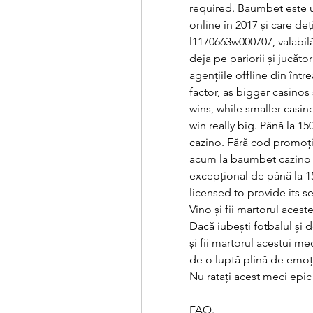
required. Baumbet este u
online în 2017 și care deț
l1170663w000707, valabilă
deja pe pariorii și jucăto
agențiile offline din într
factor, as bigger casinos
wins, while smaller casin
win really big. Până la 1
cazino. Fără cod promoți
acum la baumbet cazino ș
excepțional de până la 15
licensed to provide its s
Vino și fii martorul aceste
Dacă iubești fotbalul și d
și fii martorul acestui m
de o luptă plină de emoți
Nu ratați acest meci epic
FAQ.