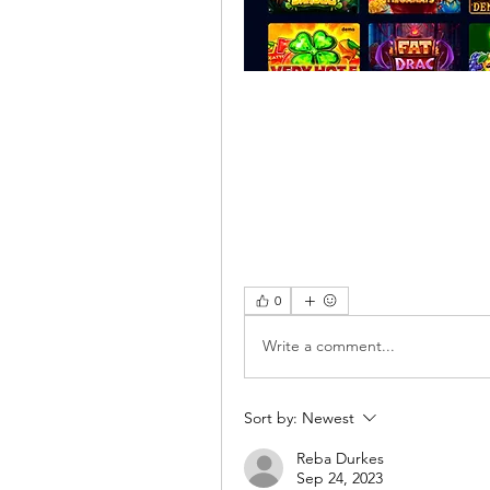
0
Write a comment...
Sort by:
Newest
Reba Durkes
Sep 24, 2023