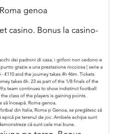
 Roma genoa
 casino. Bonus la casino-
unto grazie a una prestazione rocciosa | serie a 
5 - €110 and the journey takes 4h 46m. Tickets 
rney takes 6h. 23 as part of the 1/8 finals of the 
;s team continues to show indistinct football 
the class of the players is gaining points. 
le să înceapă. Roma genoa.
otbal din Italia, Roma și Genoa, se pregătesc să 
tă epică pe terenul de joc. Ambele echipe sunt 
ă demonstreze că sunt cele mai bune.