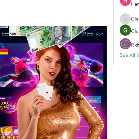
Har
Gia
Gianluc
Gle
R d
See All 