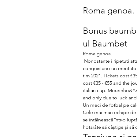
Roma genoa.
Bonus baumbet
ul Baumbet
Roma genoa.
 Nonostante i ripetuti attacchi dei padroni di casa, i grifoni non cedono e 
conquistano un meritato p
tim 2021. Tickets cost €3
cost €35 - €55 and the jou
italian cup. Mourinho&#39
and only due to luck and 
Un meci de fotbal pe ca
Cele mai mari echipe de f
se întâlnească într-o lup
hotărâte să câștige și s