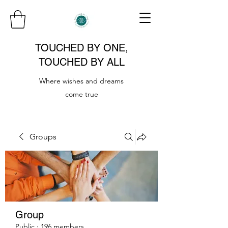
TOUCHED BY ONE,
TOUCHED BY ALL
Where wishes and dreams
come true
Groups
Group
Public
·
196 members