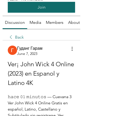
Join
Discussion
Media
Members
About
Back
Гуданг Гарам
June 7, 2023
Ver¡ John Wick 4 Online 
(2023) en Espanol y 
Latino 4K
𝚑𝚊𝚌𝚎 𝟶𝟷 𝚖𝚒𝚗𝚞𝚝𝚘𝚜 — Cuevana 3 
Ver John Wick 4 Online Gratis en 
español, Latino, Castellano y 
Subtitulado sin registrarse. Ver 