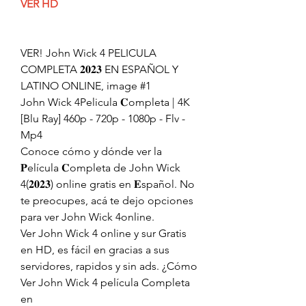
VER HD
VER! John Wick 4 PELICULA 
COMPLETA 𝟐𝟎𝟐𝟑 EN ESPAÑOL Y 
LATINO ONLINE, image #1
John Wick 4Pelicula 𝐂ompleta | 4K 
[Blu Ray] 460p - 720p - 1080p - Flv - 
Mp4
Conoce cómo y dónde ver la 
𝐏elícula 𝐂ompleta de John Wick 
4(𝟐𝟎𝟐𝟑) online gratis en 𝐄spañol. No 
te preocupes, acá te dejo opciones 
para ver John Wick 4online.
Ver John Wick 4 online y sur Gratis 
en HD, es fácil en gracias a sus 
servidores, rapidos y sin ads. ¿Cómo 
Ver John Wick 4 película Completa 
en