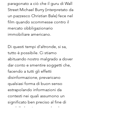
paragonato a ciò che il guru di Wall 
Street Michael Burry (interpretato da 
un pazzesco Christian Bale) fece nel 
film quando scommesse contro il 
mercato obbligazionario 
immobiliare americano.
Di questi tempi d'altronde, si sa, 
tutto è possibile. Ci stiamo 
abituando nostro malgrado a dover 
dar conto e smentire soggetti che, 
facendo a tutti gli effetti 
disinformazione, prevaricano 
qualsiasi forma di buon senso 
estrapolando informazioni da 
contesti nei quali assumono un 
significato ben preciso al fine di 
modellarle e interpretarle a loro 
piacimento. Tra le tante speculazioni 