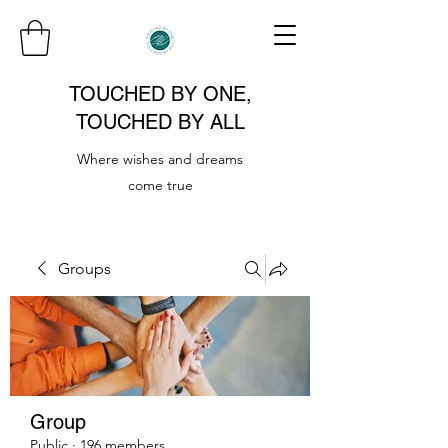
TOUCHED BY ONE,
TOUCHED BY ALL
Where wishes and dreams
come true
Groups
Group
Public
·
196 members