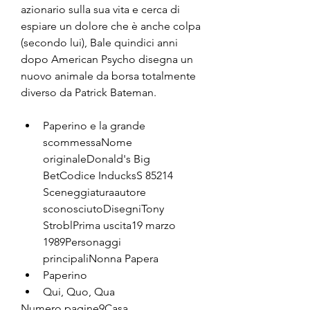
azionario sulla sua vita e cerca di 
espiare un dolore che è anche colpa 
(secondo lui), Bale quindici anni 
dopo American Psycho disegna un 
nuovo animale da borsa totalmente 
diverso da Patrick Bateman.
Paperino e la grande 
scommessaNome 
originaleDonald's Big 
BetCodice InducksS 85214 
Sceneggiaturaautore 
sconosciutoDisegniTony 
StroblPrima uscita19 marzo 
1989Personaggi 
principaliNonna Papera
Paperino
Qui, Quo, Qua
Numero pagine9Casa 