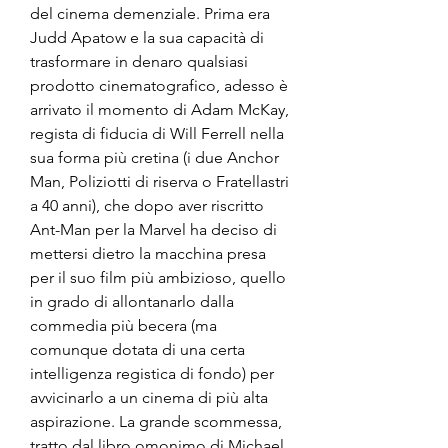
del cinema demenziale. Prima era 
Judd Apatow e la sua capacità di 
trasformare in denaro qualsiasi 
prodotto cinematografico, adesso è 
arrivato il momento di Adam McKay, 
regista di fiducia di Will Ferrell nella 
sua forma più cretina (i due Anchor 
Man, Poliziotti di riserva o Fratellastri 
a 40 anni), che dopo aver riscritto 
Ant-Man per la Marvel ha deciso di 
mettersi dietro la macchina presa 
per il suo film più ambizioso, quello 
in grado di allontanarlo dalla 
commedia più becera (ma 
comunque dotata di una certa 
intelligenza registica di fondo) per 
avvicinarlo a un cinema di più alta 
aspirazione. La grande scommessa, 
tratto dal libro omonimo di Michael 