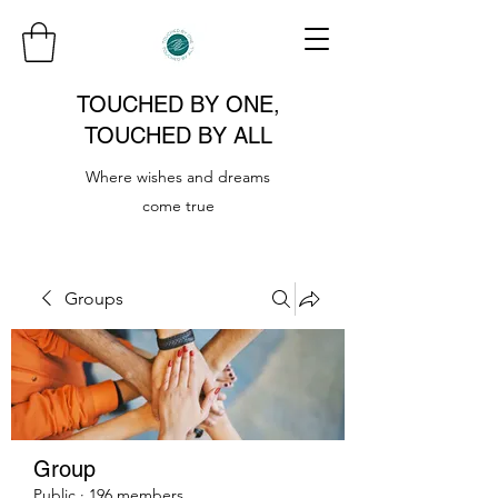
TOUCHED BY ONE,
TOUCHED BY ALL
Where wishes and dreams
come true
Groups
Group
Public
·
196 members