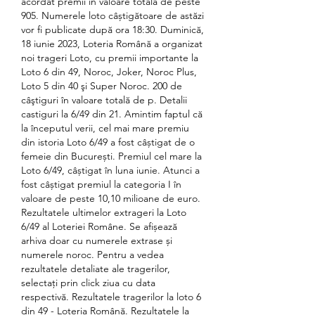
acordat premii în valoare totală de peste 
905. Numerele loto câștigătoare de astăzi 
vor fi publicate după ora 18:30. Duminică, 
18 iunie 2023, Loteria Română a organizat 
noi trageri Loto, cu premii importante la 
Loto 6 din 49, Noroc, Joker, Noroc Plus, 
Loto 5 din 40 şi Super Noroc. 200 de 
câştiguri în valoare totală de p. Detalii 
castiguri la 6/49 din 21. Amintim faptul că 
la începutul verii, cel mai mare premiu 
din istoria Loto 6/49 a fost câștigat de o 
femeie din București. Premiul cel mare la 
Loto 6/49, câștigat în luna iunie. Atunci a 
fost câștigat premiul la categoria I în 
valoare de peste 10,10 milioane de euro. 
Rezultatele ultimelor extrageri la Loto 
6/49 al Loteriei Române. Se afișează 
arhiva doar cu numerele extrase și 
numerele noroc. Pentru a vedea 
rezultatele detaliate ale tragerilor, 
selectați prin click ziua cu data 
respectivă. Rezultatele tragerilor la loto 6 
din 49 - Loteria Română. Rezultatele la 