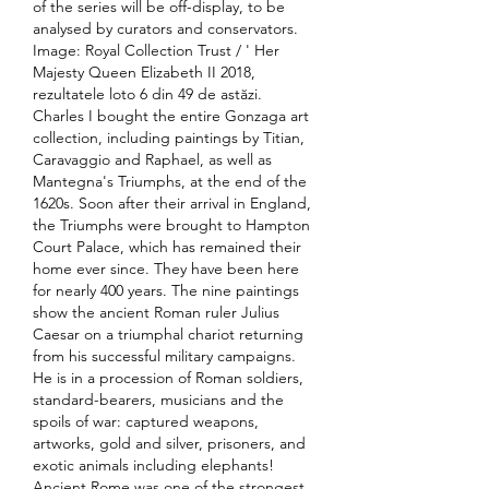
of the series will be off-display, to be 
analysed by curators and conservators. 
Image: Royal Collection Trust / ' Her 
Majesty Queen Elizabeth II 2018, 
rezultatele loto 6 din 49 de astăzi. 
Charles I bought the entire Gonzaga art 
collection, including paintings by Titian, 
Caravaggio and Raphael, as well as 
Mantegna's Triumphs, at the end of the 
1620s. Soon after their arrival in England, 
the Triumphs were brought to Hampton 
Court Palace, which has remained their 
home ever since. They have been here 
for nearly 400 years. The nine paintings 
show the ancient Roman ruler Julius 
Caesar on a triumphal chariot returning 
from his successful military campaigns. 
He is in a procession of Roman soldiers, 
standard-bearers, musicians and the 
spoils of war: captured weapons, 
artworks, gold and silver, prisoners, and 
exotic animals including elephants! 
Ancient Rome was one of the strongest 