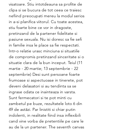
visatoare. Stiu intotdeauna sa profite de 
clipa si se bucura de tot ceea ce traiesc 
nefiind preocupati mereu la modul serios 
in a-si planifica viitorul. Cu toate acestea, 
stiu foarte bine ce vor in dragoste, 
pretinzand de la partener fidelitate si 
pasiune sexuala. Nu isi doresc sa fie sefi 
in familie insa le place sa fie respectati. 
Intr-o relatie urasc minciuna si situatiile 
de compromis pretinzand sinceritate si o 
situatie clara de la bun inceput. Teiul (11 
martie - 20 martie; 13 septembrie - 22 
septembrie) Desi sunt persoane foarte 
frumoase si aspectuoase in tinerete, pot 
deveni delasatori si au tendinta sa se 
ingrase odata ce inainteaza in varsta. 
Sunt fermecatori si te pot minti cu 
zambetul pe buze, rezultatele loto 6 din 
49 de astăzi. Par linistiti si chiar putin 
indolenti, in realitate fiind insa inflexibili 
cand vine vorba de pretentiile pe care le 
au de la un partener. The seventh canvas 