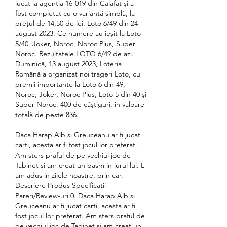
jucat la agenţia 16-019 din Calafat și a 
fost completat cu o variantă simplă, la 
prețul de 14,50 de lei. Loto 6/49 din 24 
august 2023. Ce numere au ieșit la Loto 
5/40, Joker, Noroc, Noroc Plus, Super 
Noroc. Rezultatele LOTO 6/49 de azi. 
Duminică, 13 august 2023, Loteria 
Română a organizat noi trageri Loto, cu 
premii importante la Loto 6 din 49, 
Noroc, Joker, Noroc Plus, Loto 5 din 40 şi 
Super Noroc. 400 de câştiguri, în valoare 
totală de peste 836. 
Daca Harap Alb si Greuceanu ar fi jucat 
carti, acesta ar fi fost jocul lor preferat. 
Am sters praful de pe vechiul joc de 
Tabinet si am creat un basm in jurul lui. L-
am adus in zilele noastre, prin car. 
Descriere Produs Specificatii 
Pareri/Review-uri 0. Daca Harap Alb si 
Greuceanu ar fi jucat carti, acesta ar fi 
fost jocul lor preferat. Am sters praful de 
pe vechiul joc de Tabinet si am creat un 