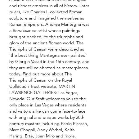
and richest empires in all of history. Later 
rulers, like Charles I, collected Roman 
sculpture and imagined themselves as 
Roman emperors. Andrea Mantegna was 
a Renaissance artist whose paintings 
brought back to life the triumphs and 
glory of the ancient Roman world. The 
Triumphs of Caesar were described as 
'the best thing Mantegna ever painted' 
by Giorgio Vasari in the 16th century, and 
they are still celebrated as masterpieces 
today. Find out more about The 
Triumphs of Caesar on the Royal 
Collection Trust website. MARTIN 
LAWRENCE GALLERIES: Las Vegas, 
Nevada. Our Staff welcomes you to the 
only place in Las Vegas where residents 
and visitors alike can come face-to-face 
with original and unique works by 20th 
century masters including Pablo Picasso, 
Marc Chagall, Andy Warhol, Keith 
Haring, Erte, Joan Miro and more. 