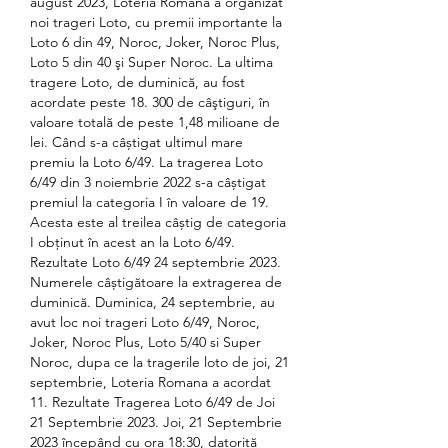
august 2023, Loteria Română a organizat 
noi trageri Loto, cu premii importante la 
Loto 6 din 49, Noroc, Joker, Noroc Plus, 
Loto 5 din 40 şi Super Noroc. La ultima 
tragere Loto, de duminică, au fost 
acordate peste 18. 300 de câştiguri, în 
valoare totală de peste 1,48 milioane de 
lei. Când s-a câștigat ultimul mare 
premiu la Loto 6/49. La tragerea Loto 
6/49 din 3 noiembrie 2022 s-a câștigat 
premiul la categoria I în valoare de 19. 
Acesta este al treilea câștig de categoria 
I obținut în acest an la Loto 6/49. 
Rezultate Loto 6/49 24 septembrie 2023. 
Numerele câștigătoare la extragerea de 
duminică. Duminica, 24 septembrie, au 
avut loc noi trageri Loto 6/49, Noroc, 
Joker, Noroc Plus, Loto 5/40 si Super 
Noroc, dupa ce la tragerile loto de joi, 21 
septembrie, Loteria Romana a acordat 
11. Rezultate Tragerea Loto 6/49 de Joi 
21 Septembrie 2023. Joi, 21 Septembrie 
2023 începând cu ora 18:30, datorită 