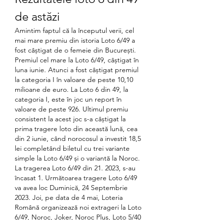
de astăzi
Amintim faptul că la începutul verii, cel 
mai mare premiu din istoria Loto 6/49 a 
fost câștigat de o femeie din București. 
Premiul cel mare la Loto 6/49, câștigat în 
luna iunie. Atunci a fost câștigat premiul 
la categoria I în valoare de peste 10,10 
milioane de euro. La Loto 6 din 49, la 
categoria I, este în joc un report în 
valoare de peste 926. Ultimul premiu 
consistent la acest joc s-a câștigat la 
prima tragere loto din această lună, cea 
din 2 iunie, când norocosul a investit 18,5 
lei completând biletul cu trei variante 
simple la Loto 6/49 și o variantă la Noroc. 
La tragerea Loto 6/49 din 21. 2023, s-au 
încasat 1. Următoarea tragere Loto 6/49 
va avea loc Duminică, 24 Septembrie 
2023. Joi, pe data de 4 mai, Loteria 
Română organizează noi extrageri la Loto 
6/49, Noroc, Joker, Noroc Plus, Loto 5/40 