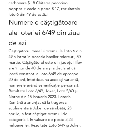
carbonara $ 18 Chitarra pecorino + 
pepper + cacio e pepe $ 17, rezultatele 
loto 6 din 49 de astăzi.
Numerele câștigătoare 
ale loteriei 6/49 din ziua 
de azi
Câştigătorul marelui premiu la Loto 6 din 
49 a intrat în posesia banilor miercuri, 30 
martie. Câştigătorul este din judeţul Ilfov, 
are în jur de 40 de ani şi a declarat că 
joacă constant la Loto 6/49 de aproape 
20 de ani, întotdeauna aceeaşi variantă, 
numerele având semnificaţie personală. 
Rezultate Loto 6/49, Joker, Loto 5/40 şi 
Noroc din 15 ianuarie 2023. Loteria 
Română a anunțat că la tragerea 
suplimentară Joker de sâmbătă, 23 
aprilie, a fost câștigat premiul de 
categoria I, în valoare de peste 3,23 
milioane lei. Rezultate Loto 6/49 şi Joker. 