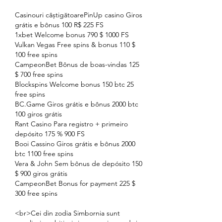
Casinouri câștigătoarePinUp casino Giros 
grátis e bônus 100 R$ 225 FS
1xbet Welcome bonus 790 $ 1000 FS
Vulkan Vegas Free spins & bonus 110 $ 
100 free spins
CampeonBet Bônus de boas-vindas 125 
$ 700 free spins
Blockspins Welcome bonus 150 btc 25 
free spins
BC.Game Giros grátis e bônus 2000 btc 
100 giros grátis
Rant Casino Para registro + primeiro 
depósito 175 % 900 FS
Booi Cassino Giros grátis e bônus 2000 
btc 1100 free spins
Vera & John Sem bônus de depósito 150 
$ 900 giros grátis
CampeonBet Bonus for payment 225 $ 
300 free spins
<br>Cei din zodia Simbornia sunt 