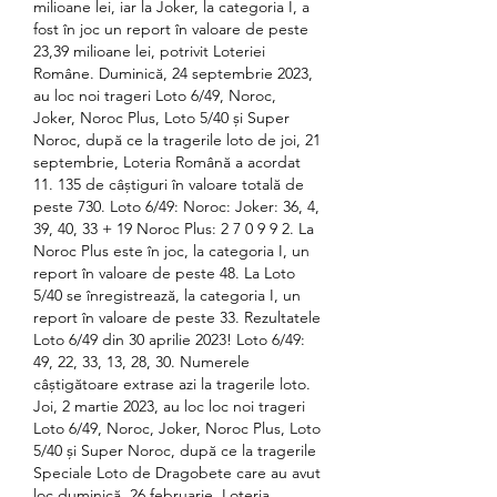
milioane lei, iar la Joker, la categoria I, a 
fost în joc un report în valoare de peste 
23,39 milioane lei, potrivit Loteriei 
Române. Duminică, 24 septembrie 2023, 
au loc noi trageri Loto 6/49, Noroc, 
Joker, Noroc Plus, Loto 5/40 și Super 
Noroc, după ce la tragerile loto de joi, 21 
septembrie, Loteria Română a acordat 
11. 135 de câștiguri în valoare totală de 
peste 730. Loto 6/49: Noroc: Joker: 36, 4, 
39, 40, 33 + 19 Noroc Plus: 2 7 0 9 9 2. La 
Noroc Plus este în joc, la categoria I, un 
report în valoare de peste 48. La Loto 
5/40 se înregistrează, la categoria I, un 
report în valoare de peste 33. Rezultatele 
Loto 6/49 din 30 aprilie 2023! Loto 6/49: 
49, 22, 33, 13, 28, 30. Numerele 
câștigătoare extrase azi la tragerile loto. 
Joi, 2 martie 2023, au loc loc noi trageri 
Loto 6/49, Noroc, Joker, Noroc Plus, Loto 
5/40 și Super Noroc, după ce la tragerile 
Speciale Loto de Dragobete care au avut 
loc duminică, 26 februarie, Loteria 