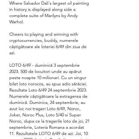
Where Salvador Dali's largest oil painting 
in history is displayed along side a 
complete suite of Marilyns by Andy 
Warhol.
Cheers to playing and winning with 
cryptocurrencies, buddy, numerele 
câștigătoare ale loteriei 6/49 din ziua de 
azi.
LOTO 6/49 - duminică 3 septembrie 
2023. 500 de locuitori unde au apărut 
peste noapte 10 milionari. Cu un singur 
bilet loto norocos, au spus adio sărăciei. 
Rezultate Loto 6/49 24 septembrie 2023. 
Numerele câștigătoare la extragerea de 
duminică. Duminica, 24 septembrie, au 
avut loc noi trageri Loto 6/49, Noroc, 
Joker, Noroc Plus, Loto 5/40 si Super 
Noroc, dupa ce la tragerile loto de joi, 21 
septembrie, Loteria Romana a acordat 
11. Rezultatele LOTO 6/49 de azi. Joi, 10 