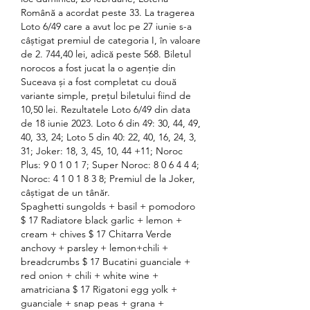
Română a acordat peste 33. La tragerea 
Loto 6/49 care a avut loc pe 27 iunie s-a 
câștigat premiul de categoria I, în valoare 
de 2. 744,40 lei, adică peste 568. Biletul 
norocos a fost jucat la o agenție din 
Suceava și a fost completat cu două 
variante simple, prețul biletului fiind de 
10,50 lei. Rezultatele Loto 6/49 din data 
de 18 iunie 2023. Loto 6 din 49: 30, 44, 49, 
40, 33, 24; Loto 5 din 40: 22, 40, 16, 24, 3, 
31; Joker: 18, 3, 45, 10, 44 +11; Noroc 
Plus: 9 0 1 0 1 7; Super Noroc: 8 0 6 4 4 4; 
Noroc: 4 1 0 1 8 3 8; Premiul de la Joker, 
câștigat de un tânăr. 
Spaghetti sungolds + basil + pomodoro 
$ 17 Radiatore black garlic + lemon + 
cream + chives $ 17 Chitarra Verde 
anchovy + parsley + lemon+chili + 
breadcrumbs $ 17 Bucatini guanciale + 
red onion + chili + white wine + 
amatriciana $ 17 Rigatoni egg yolk + 
guanciale + snap peas + grana + 