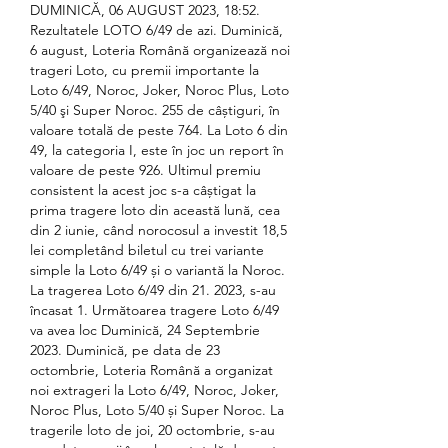
DUMINICĂ, 06 AUGUST 2023, 18:52. 
Rezultatele LOTO 6/49 de azi. Duminică, 
6 august, Loteria Română organizează noi 
trageri Loto, cu premii importante la 
Loto 6/49, Noroc, Joker, Noroc Plus, Loto 
5/40 şi Super Noroc. 255 de câștiguri, în 
valoare totală de peste 764. La Loto 6 din 
49, la categoria I, este în joc un report în 
valoare de peste 926. Ultimul premiu 
consistent la acest joc s-a câștigat la 
prima tragere loto din această lună, cea 
din 2 iunie, când norocosul a investit 18,5 
lei completând biletul cu trei variante 
simple la Loto 6/49 și o variantă la Noroc. 
La tragerea Loto 6/49 din 21. 2023, s-au 
încasat 1. Următoarea tragere Loto 6/49 
va avea loc Duminică, 24 Septembrie 
2023. Duminică, pe data de 23 
octombrie, Loteria Română a organizat 
noi extrageri la Loto 6/49, Noroc, Joker, 
Noroc Plus, Loto 5/40 și Super Noroc. La 
tragerile loto de joi, 20 octombrie, s-au 