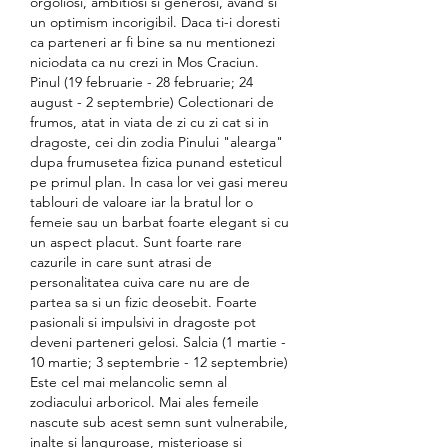
orgoliosi, ambitiosi si generosi, avand si 
un optimism incorigibil. Daca ti-i doresti 
ca parteneri ar fi bine sa nu mentionezi 
niciodata ca nu crezi in Mos Craciun. 
Pinul (19 februarie - 28 februarie; 24 
august - 2 septembrie) Colectionari de 
frumos, atat in viata de zi cu zi cat si in 
dragoste, cei din zodia Pinului "alearga" 
dupa frumusetea fizica punand esteticul 
pe primul plan. In casa lor vei gasi mereu 
tablouri de valoare iar la bratul lor o 
femeie sau un barbat foarte elegant si cu 
un aspect placut. Sunt foarte rare 
cazurile in care sunt atrasi de 
personalitatea cuiva care nu are de 
partea sa si un fizic deosebit. Foarte 
pasionali si impulsivi in dragoste pot 
deveni parteneri gelosi. Salcia (1 martie - 
10 martie; 3 septembrie - 12 septembrie) 
Este cel mai melancolic semn al 
zodiacului arboricol. Mai ales femeile 
nascute sub acest semn sunt vulnerabile, 
inalte si languroase, misterioase si 