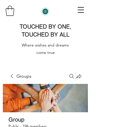
TOUCHED BY ONE,
TOUCHED BY ALL
Where wishes and dreams
come true
Groups
Group
Public
·
196 members