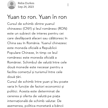
Reba Durkes
Sep 24, 2023
Yuan to ron. Yuan în ron
Cursul de schimb dintre yuanul 
chinezesc (CNY) și leul românesc (RON) 
este un subiect de interes pentru cei 
care desfășoară afaceri sau călătoresc în 
China sau în România. Yuanul chinezesc 
este moneda oficială a Republicii 
Populare Chineze, în timp ce leul 
românesc este moneda oficială a 
României. Schimbul de valută între cele 
două monede este necesar pentru a 
facilita comerțul și turismul între cele 
două țări.
Cursul de schimb între yuan și leu poate 
varia în funcție de factori economici și 
politici. Acesta este determinat de 
cererea și oferta de valută pe piața 
internațională de schimb valutar. De 
asemenea, politica monetară a băncii 