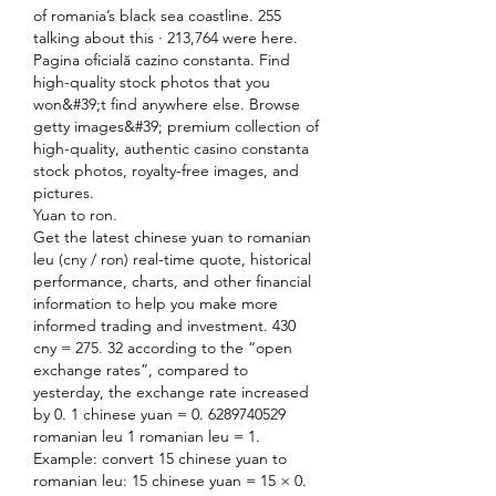
of romania’s black sea coastline. 255 
talking about this · 213,764 were here. 
Pagina oficială cazino constanta. Find 
high-quality stock photos that you 
won&#39;t find anywhere else. Browse 
getty images&#39; premium collection of 
high-quality, authentic casino constanta 
stock photos, royalty-free images, and 
pictures. 
Yuan to ron.
Get the latest chinese yuan to romanian 
leu (cny / ron) real-time quote, historical 
performance, charts, and other financial 
information to help you make more 
informed trading and investment. 430 
cny = 275. 32 according to the “open 
exchange rates”, compared to 
yesterday, the exchange rate increased 
by 0. 1 chinese yuan = 0. 6289740529 
romanian leu 1 romanian leu = 1. 
Example: convert 15 chinese yuan to 
romanian leu: 15 chinese yuan = 15 × 0. 