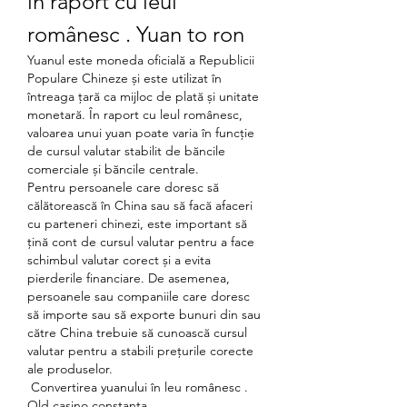
în raport cu leul 
românesc . Yuan to ron
Yuanul este moneda oficială a Republicii 
Populare Chineze și este utilizat în 
întreaga țară ca mijloc de plată și unitate 
monetară. În raport cu leul românesc, 
valoarea unui yuan poate varia în funcție 
de cursul valutar stabilit de băncile 
comerciale și băncile centrale.
Pentru persoanele care doresc să 
călătorească în China sau să facă afaceri 
cu parteneri chinezi, este important să 
țină cont de cursul valutar pentru a face 
schimbul valutar corect și a evita 
pierderile financiare. De asemenea, 
persoanele sau companiile care doresc 
să importe sau să exporte bunuri din sau 
către China trebuie să cunoască cursul 
valutar pentru a stabili prețurile corecte 
ale produselor.
 Convertirea yuanului în leu românesc . 
Old casino constanta.