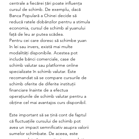
centrale a fiecărei țări poate influența 
cursul de schimb. De exemplu, dacă 
Banca Populară a Chinei decide să 
reducă ratele dobânzilor pentru a stimula 
economia, cursul de schimb al yuanului 
față de leu ar putea scădea.
Pentru cei care doresc să schimbe yuan 
în lei sau invers, există mai multe 
modalități disponibile. Acestea pot 
include bănci comerciale, case de 
schimb valutar sau platforme online 
specializate în schimb valutar. Este 
recomandat să se compare cursurile de 
schimb oferite de diferite instituții 
financiare înainte de a efectua 
operațiunile de schimb valutar pentru a 
obține cel mai avantajos curs disponibil.
Este important să se țină cont de faptul 
că fluctuațiile cursului de schimb pot 
avea un impact semnificativ asupra valorii 
sumelor schimbate. De aceea, este 