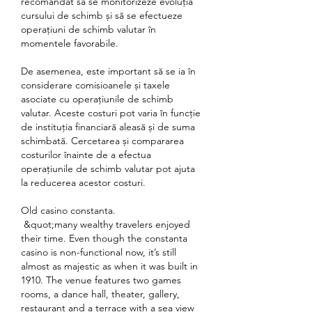
recomandat să se monitorizeze evoluția 
cursului de schimb și să se efectueze 
operațiuni de schimb valutar în 
momentele favorabile.
De asemenea, este important să se ia în 
considerare comisioanele și taxele 
asociate cu operațiunile de schimb 
valutar. Aceste costuri pot varia în funcție 
de instituția financiară aleasă și de suma 
schimbată. Cercetarea și compararea 
costurilor înainte de a efectua 
operațiunile de schimb valutar pot ajuta 
la reducerea acestor costuri.
Old casino constanta.
 &quot;many wealthy travelers enjoyed 
their time. Even though the constanta 
casino is non-functional now, it’s still 
almost as majestic as when it was built in 
1910. The venue features two games 
rooms, a dance hall, theater, gallery, 
restaurant and a terrace with a sea view 