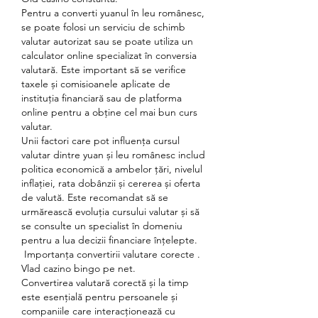
Pentru a converti yuanul în leu românesc, 
se poate folosi un serviciu de schimb 
valutar autorizat sau se poate utiliza un 
calculator online specializat în conversia 
valutară. Este important să se verifice 
taxele și comisioanele aplicate de 
instituția financiară sau de platforma 
online pentru a obține cel mai bun curs 
valutar.
Unii factori care pot influența cursul 
valutar dintre yuan și leu românesc includ 
politica economică a ambelor țări, nivelul 
inflației, rata dobânzii și cererea și oferta 
de valută. Este recomandat să se 
urmărească evoluția cursului valutar și să 
se consulte un specialist în domeniu 
pentru a lua decizii financiare înțelepte.
 Importanța convertirii valutare corecte . 
Vlad cazino bingo pe net.
Convertirea valutară corectă și la timp 
este esențială pentru persoanele și 
companiile care interacționează cu 