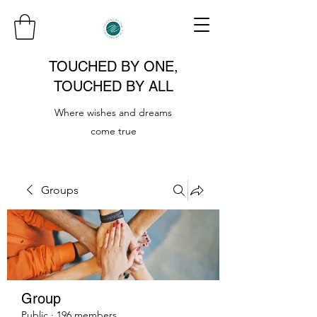
TOUCHED BY ONE,
TOUCHED BY ALL
Where wishes and dreams
come true
Groups
Group
Public
·
196 members