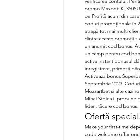
verificarea contului. Pen
promo Maxbet: K_350SUGAR
pe Profită acum din case
coduri promoționale în 2
atragă tot mai mulți clien
dintre aceste promoții su
un anumit cod bonus. Atun
un câmp pentru cod bonus
activa instant bonusul dâ
înregistrare, primești pân
Activează bonus Superbe
Septembrie 2023. Coduri B
Mozzartbet și alte cazino
Mihai Stoica il propune p
lider., tăcere cod bonus.
Ofertă special
Make your first-time depo
code welcome offer once 