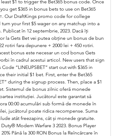
at least $1 to trigger the Bet365 bonus code. Once 
s, you get $365 in bonus bets to use on Bet365 
↑. Our DraftKings promo code for college 
 turn your first $5 wager on any matchup into a 
 Publicat în 12 septembrie, 2023. Dacă îți 
tor la Gets Bet vei putea obține un bonus de bun 
2 rotiri fara depunere + 2000 lei + 450 rotiri. 
u acest bonus este necesar un cod bonus Gets 
orbi în cadrul acestui articol. New users that sign 
 Code “LINEUPSBET” start out with $365 in 
 their initial $1 bet. First, enter the Bet365 
 during the signup process. Then, place a $1 
et. Sistemul de bonus zilnic oferă monede 
artea instituției. Jucătorul este garantat să 
a ora 00:00 acumulări sub formă de monede în 
zilei, jucătorul poate ridica recompense. Suma 
lude atât freezapins, cât și monede gratuite. 
f Duty® Modern Warfare 3 2023. Bonus Player 
. 20% Până la 300 RON Bonus la Reîncărcare în 