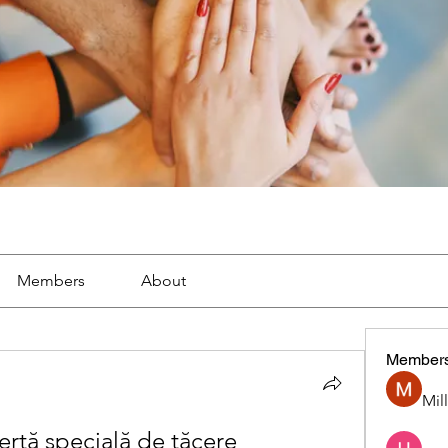
Members
About
Member
Mil
ertă specială de tăcere