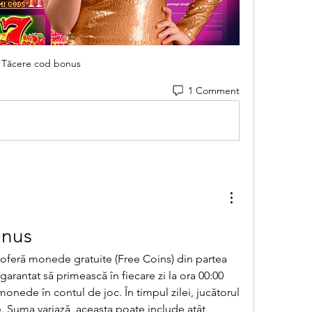
Tăcere cod bonus
1 Comment
onus
 oferă monede gratuite (Free Coins) din partea 
 garantat să primească în fiecare zi la ora 00:00 
nede în contul de joc. În timpul zilei, jucătorul 
 Suma variază, aceasta poate include atât 