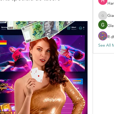
Har
Gia
Gianluc
Gle
R d
See All 