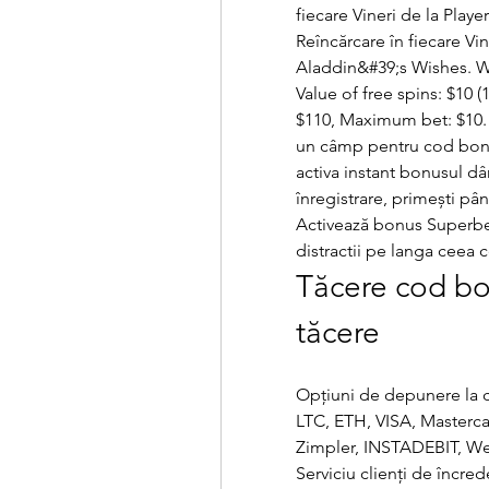
fiecare Vineri de la Play
Reîncărcare în fiecare Vi
Aladdin&#39;s Wishes. Wa
Value of free spins: $10 
$110, Maximum bet: $10. A
un câmp pentru cod bonus
activa instant bonusul dâ
înregistrare, primești pân
Activează bonus Superbet 
distractii pe langa ceea 
Tăcere cod bon
tăcere
Opțiuni de depunere la c
LTC, ETH, VISA, Mastercard
Zimpler, INSTADEBIT, 
Serviciu clienți de încr