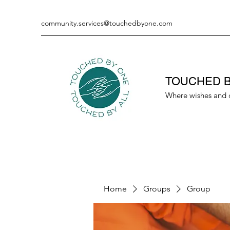
community.services@touchedbyone.com
TOUCHED B
Where wishes and 
Home
Groups
Group