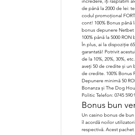
încredere, îți răsplătim 
de până la 2000 de lei: te
codul promoțional FORT
cont! 100% Bonus până la
bonus depunere Netbet o
100% până la 5000 RON ba
În plus, ai la dispoziție 6
garantată! Potrivit acest
de la 10%, 20%, 30%, etc.
aveți 50 de credite și un 
de credite. 100% Bonus P
Depunere minimă 50 RON. 
Bonanza și The Dog Hou
Politic Telefon: 0745 590
Bonus bun ven
Un casino bonus de bun v
îl acordă noilor utilizator
respectivă. Acest pachet