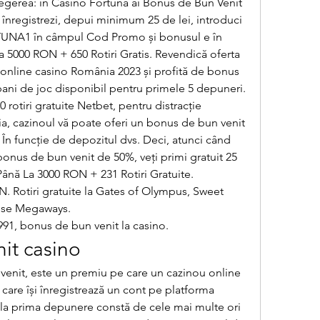
alegerea: în Casino Fortuna ai Bonus de Bun Venit 
 înregistrezi, depui minimum 25 de lei, introduci 
UNA1 în câmpul Cod Promo și bonusul e în 
 5000 RON + 650 Rotiri Gratis. Revendică oferta 
nline casino România 2023 și profită de bonus 
ni de joc disponibil pentru primele 5 depuneri. 
50 rotiri gratuite Netbet, pentru distracție 
uia, cazinoul vă poate oferi un bonus de bun venit 
 În funcție de depozitul dvs. Deci, atunci când 
bonus de bun venit de 50%, veți primi gratuit 25 
ână La 3000 RON + 231 Rotiri Gratuite. 
Rotiri gratuite la Gates of Olympus, Sweet 
se Megaways. 
 991, bonus de bun venit la casino.
it casino
enit, este un premiu pe care un cazinou online 
i care își înregistrează un cont pe platforma 
 la prima depunere constă de cele mai multe ori 