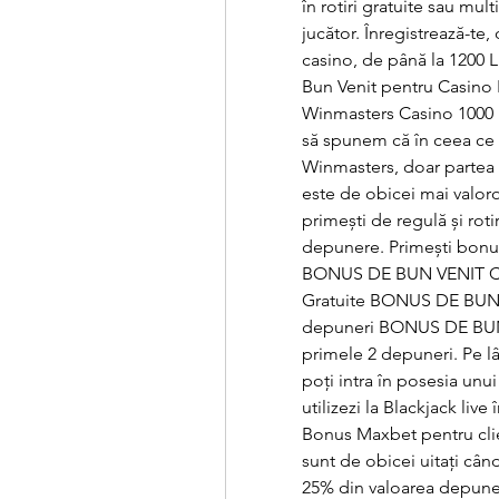
în rotiri gratuite sau mul
jucător. Înregistrează-te,
casino, de până la 1200 L
Bun Venit pentru Casino 
Winmasters Casino 1000 lei
să spunem că în ceea ce p
Winmasters, doar partea cu
este de obicei mai valoros 
primești de regulă și roti
depunere. Primești bonus 
BONUS DE BUN VENIT CAZ
Gratuite BONUS DE BUN 
depuneri BONUS DE BUN 
primele 2 depuneri. Pe l
poți intra în posesia unui
utilizezi la Blackjack live
Bonus Maxbet pentru clienț
sunt de obicei uitați cân
25% din valoarea depuner