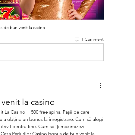
s de bun venit la casino
1 Comment
venit la casino
t La Casino + 500 free spins. Pașii pe care 
ru a obține un bonus la înregistrare. Cum să alegi 
rivit pentru tine. Cum să îți maximizezi 
 Casa Pariurilor Casino bonus de bun venit la 