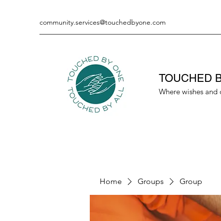
community.services@touchedbyone.com
TOUCHED B
Where wishes and 
Home
Groups
Group