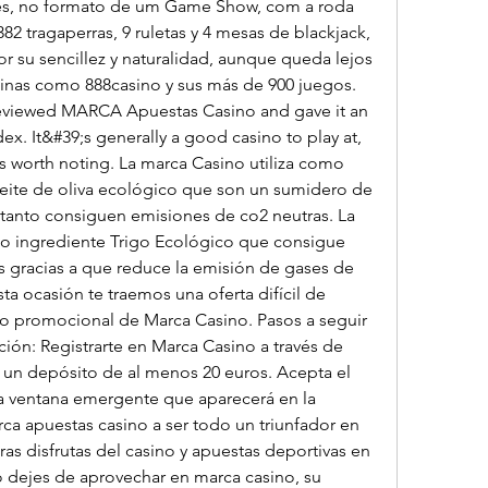
es, no formato de um Game Show, com a roda 
2 tragaperras, 9 ruletas y 4 mesas de blackjack, 
r su sencillez y naturalidad, aunque queda lejos 
áginas como 888casino y sus más de 900 juegos. 
viewed MARCA Apuestas Casino and gave it an 
x. It&#39;s generally a good casino to play at, 
s worth noting. La marca Casino utiliza como 
eite de oliva ecológico que son un sumidero de 
 tanto consiguen emisiones de co2 neutras. La 
o ingrediente Trigo Ecológico que consigue 
 gracias a que reduce la emisión de gases de 
ta ocasión te traemos una oferta difícil de 
igo promocional de Marca Casino. Pasos a seguir 
ión: Registrarte en Marca Casino a través de 
a un depósito de al menos 20 euros. Acepta el 
a ventana emergente que aparecerá en la 
ca apuestas casino a ser todo un triunfador en 
ras disfrutas del casino y apuestas deportivas en 
 dejes de aprovechar en marca casino, su 