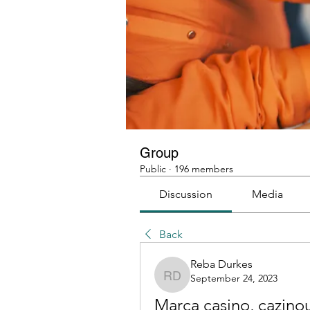
Group
Public
·
196 members
Discussion
Media
Back
Reba Durkes
September 24, 2023
Reba Durkes
Marca casino, cazino