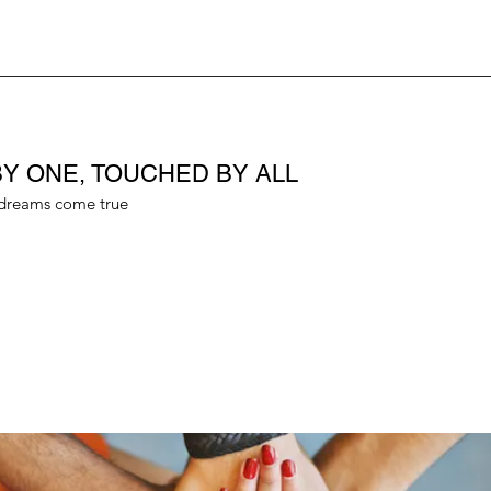
Y ONE, TOUCHED BY ALL
dreams come true