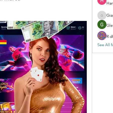
Har
Gia
Gianluc
Gle
R d
See All 