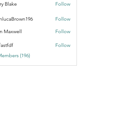
ry Blake
Follow
nlucaBrown196
Follow
aBrown196
n Maxwell
Follow
fastfdf
Follow
Members (196)