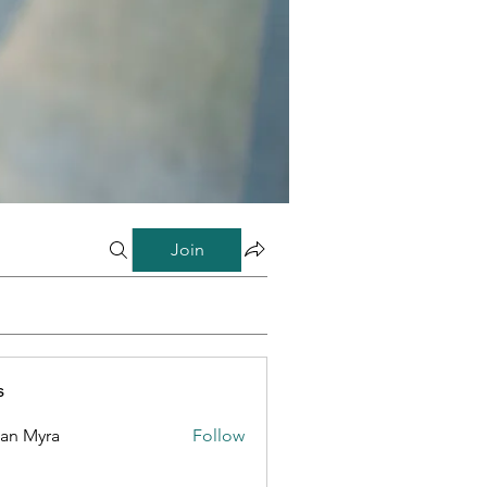
Join
s
lan Myra
Follow