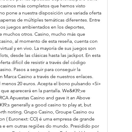
casinos más completos que hemos visto 
o pone a nuestra disposición una variada oferta 
aperras de múltiples temáticas diferentes. Entre 
os juegos ambientados en los deportes, 
tre muchos otros. Casino, mucho más que 
casino, al momento de esta reseña, cuenta con 
 virtual y en vivo. La mayoría de sus juegos son 
ots, desde las clásicas hasta las jackpot. En esta 
rta difícil de resistir a través del código 
ino. Pasos a seguir para conseguir la 
n Marca Casino a través de nuestros enlaces. 
l menos 20 euros. Acepta el bono pulsando «Si» 
que aparecerá en la pantalla. We&#39;ve 
CA Apuestas Casino and gave it an Above 
#39;s generally a good casino to play at, but 
orth noting. Grupo Casino, Groupe Casino ou 
on ( Euronext: CO) é uma empresa de grande 
a e em outras regiões do mundo. Presidido por 