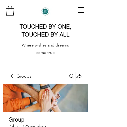
TOUCHED BY ONE,
TOUCHED BY ALL
Where wishes and dreams
come true
Groups
Group
Public
·
196 members