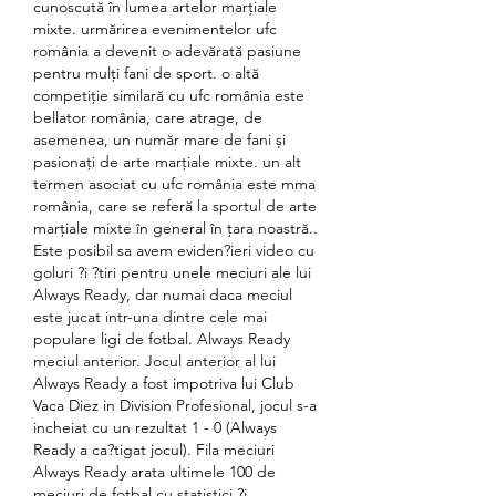
cunoscută în lumea artelor marțiale 
mixte. urmărirea evenimentelor ufc 
românia a devenit o adevărată pasiune 
pentru mulți fani de sport. o altă 
competiție similară cu ufc românia este 
bellator românia, care atrage, de 
asemenea, un număr mare de fani și 
pasionați de arte marțiale mixte. un alt 
termen asociat cu ufc românia este mma 
românia, care se referă la sportul de arte 
marțiale mixte în general în țara noastră.. 
Este posibil sa avem eviden?ieri video cu 
goluri ?i ?tiri pentru unele meciuri ale lui 
Always Ready, dar numai daca meciul 
este jucat intr-una dintre cele mai 
populare ligi de fotbal. Always Ready 
meciul anterior. Jocul anterior al lui 
Always Ready a fost impotriva lui Club 
Vaca Diez in Division Profesional, jocul s-a 
incheiat cu un rezultat 1 - 0 (Always 
Ready a ca?tigat jocul). Fila meciuri 
Always Ready arata ultimele 100 de 
meciuri de fotbal cu statistici ?i 