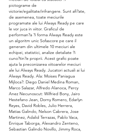
pictograme de 
victorie/egalitate/infrangere. Sunt afi?ate, 
de asemenea, toate meciurile 
programate ale lui Always Ready pe care 
le vor juca in viitor. Graficul de 
performan?a ?i forma Always Ready este 
un algoritm unic Sofascore pe care il 
generam din ultimele 10 meciuri ale 
echipei, statistici, analize detaliate ?i 
cuno?tin?e proprii. Acest grafic poate 
ajuta la preconizarea viitoarelor meciuri 
ale lui Always Ready. Jucatori actuali ai lui 
Always Ready. Ala: Moises Paniagua 
Mijloca?: Diego Daniel Medina Roman, 
Marco Salazar, Alfredo Alanoca, Percy 
Anez Necunoscut: Wilfried Bony, Jairo 
Hestefano Jean, Dorny Romero, Edarlyn 
Reyes, David Robles, Julio Herrera, 
Matias Galindo, Nelson Cabrera, Jose 
Martinez, Adalid Terrazas, Pablo Vaca, 
Enrique Taborga, Alexandro Zenteno, 
Sebastian Galindo Novillo, Jimmy Roca, 