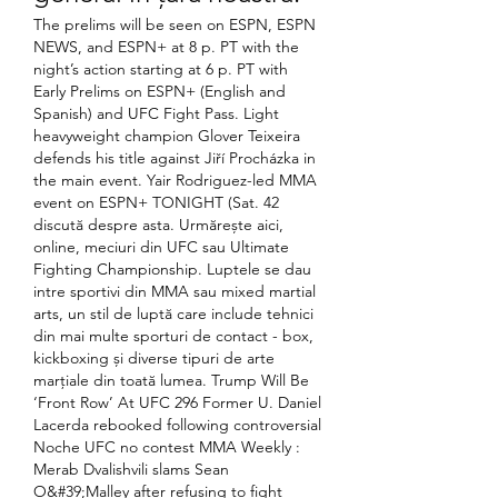
The prelims will be seen on ESPN, ESPN 
NEWS, and ESPN+ at 8 p. PT with the 
night’s action starting at 6 p. PT with 
Early Prelims on ESPN+ (English and 
Spanish) and UFC Fight Pass. Light 
heavyweight champion Glover Teixeira 
defends his title against Jiří Procházka in 
the main event. Yair Rodriguez-led MMA 
event on ESPN+ TONIGHT (Sat. 42 
discută despre asta. Urmărește aici, 
online, meciuri din UFC sau Ultimate 
Fighting Championship. Luptele se dau 
intre sportivi din MMA sau mixed martial 
arts, un stil de luptă care include tehnici 
din mai multe sporturi de contact - box, 
kickboxing și diverse tipuri de arte 
marțiale din toată lumea. Trump Will Be 
‘Front Row’ At UFC 296 Former U. Daniel 
Lacerda rebooked following controversial 
Noche UFC no contest MMA Weekly : 
Merab Dvalishvili slams Sean 
O&#39;Malley after refusing to fight 