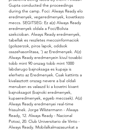
Gupta conducted the proceedings 
during the camp. Foci: Always Ready elo 
eredmenyek, vegeredmenyek, kovetkezo 
meccs. SEGITSEG: Ez a(z) Always Ready 
eredmenyek oldala a Foci/Bolivia 
szekcioban. Always Ready eredmenyek, 
tabellak es reszletes meccsinformaciok 
(golszerzok, piros lapok, oddsok 
osszehasonlitasa, ') az Eredmenyek. A(z) 
Always Ready eredmenyein kivul tovabbi 
tobb mint 90 orszag tobb mint 1000 
labdarugo bajnoksaga es kupaja is 
elerheto az Eredmenyek. Csak kattints a 
kivalasztott orszag nevere a bal oldali 
menuben es valaszd ki a kovetni kivant 
bajnoksagot (bajnoki eredmenyek, 
kupaeredmenyek, egyeb meccsek). A(z) 
Always Ready eredmenyei real-time 
frissulnek. Jorge Wilstermann - Always 
Ready, 12. Always Ready - Nacional 
Potosi, 20. Club Universitario de Vinto - 
Always Ready. Mobilalkalmazasunkat a 