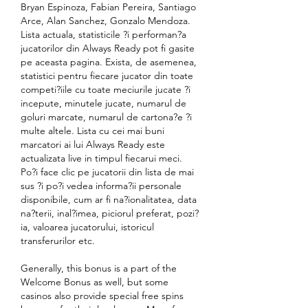
Bryan Espinoza, Fabian Pereira, Santiago 
Arce, Alan Sanchez, Gonzalo Mendoza. 
Lista actuala, statisticile ?i performan?a 
jucatorilor din Always Ready pot fi gasite 
pe aceasta pagina. Exista, de asemenea, 
statistici pentru fiecare jucator din toate 
competi?iile cu toate meciurile jucate ?i 
incepute, minutele jucate, numarul de 
goluri marcate, numarul de cartona?e ?i 
multe altele. Lista cu cei mai buni 
marcatori ai lui Always Ready este 
actualizata live in timpul fiecarui meci. 
Po?i face clic pe jucatorii din lista de mai 
sus ?i po?i vedea informa?ii personale 
disponibile, cum ar fi na?ionalitatea, data 
na?terii, inal?imea, piciorul preferat, pozi?
ia, valoarea jucatorului, istoricul 
transferurilor etc.
Generally, this bonus is a part of the 
Welcome Bonus as well, but some 
casinos also provide special free spins 