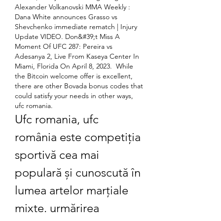
Alexander Volkanovski MMA Weekly : 
Dana White announces Grasso vs 
Shevchenko immediate rematch | Injury 
Update VIDEO. Don&#39;t Miss A 
Moment Of UFC 287: Pereira vs 
Adesanya 2, Live From Kaseya Center In 
Miami, Florida On April 8, 2023.  While 
the Bitcoin welcome offer is excellent, 
there are other Bovada bonus codes that 
could satisfy your needs in other ways, 
ufc romania.
Ufc romania, ufc 
românia este competiția 
sportivă cea mai 
populară și cunoscută în 
lumea artelor marțiale 
mixte. urmărirea 