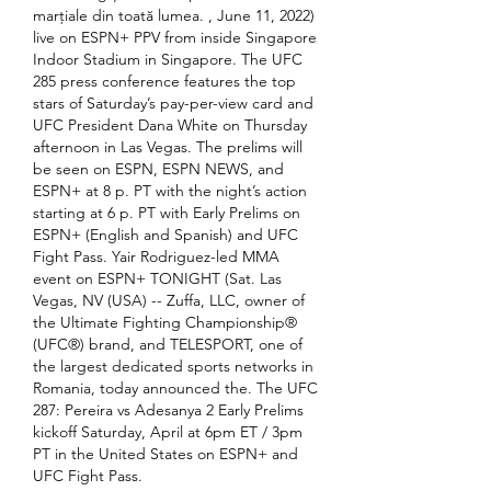
marțiale din toată lumea. , June 11, 2022) 
live on ESPN+ PPV from inside Singapore 
Indoor Stadium in Singapore. The UFC 
285 press conference features the top 
stars of Saturday’s pay-per-view card and 
UFC President Dana White on Thursday 
afternoon in Las Vegas. The prelims will 
be seen on ESPN, ESPN NEWS, and 
ESPN+ at 8 p. PT with the night’s action 
starting at 6 p. PT with Early Prelims on 
ESPN+ (English and Spanish) and UFC 
Fight Pass. Yair Rodriguez-led MMA 
event on ESPN+ TONIGHT (Sat. Las 
Vegas, NV (USA) -- Zuffa, LLC, owner of 
the Ultimate Fighting Championship® 
(UFC®) brand, and TELESPORT, one of 
the largest dedicated sports networks in 
Romania, today announced the. The UFC 
287: Pereira vs Adesanya 2 Early Prelims 
kickoff Saturday, April at 6pm ET / 3pm 
PT in the United States on ESPN+ and 
UFC Fight Pass. 