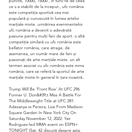
puncte, 10000, 15000 , in func?ie de ceea 
ce s-a stabilit de la inceput., ufc românia 
este competiția sportivă cea mai 
populară și cunoscută în lumea artelor 
marțiale mixte. urmărirea evenimentelor 
ufc românia a devenit o adevărată 
pasiune pentru mulți fani de sport. o altă 
competiție similară cu ufc românia este 
bellator românia, care atrage, de 
asemenea, un număr mare de fani și 
pasionați de arte marțiale mixte. un alt 
termen asociat cu ufc românia este mma 
românia, care se referă la sportul de arte 
marțiale mixte în general în țara noastră..
Trump Will Be ‘Front Row’ At UFC 296 
Former U. Don&#39;t Miss A Battle For 
The Middleweight Title at UFC 281: 
Adesanya vs Pereira, Live From Madison 
Square Garden In New York City On 
Saturday November 12, 2022. Yair 
Rodriguez-led MMA event on ESPN+ 
TONIGHT (Sat. 42 discută despre asta. 