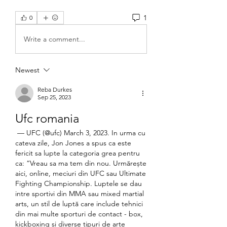
1
0
Write a comment...
Newest
Reba Durkes
Sep 25, 2023
Ufc romania
 — UFC (@ufc) March 3, 2023. In urma cu 
cateva zile, Jon Jones a spus ca este 
fericit sa lupte la categoria grea pentru 
ca: “Vreau sa ma tem din nou. Urmărește 
aici, online, meciuri din UFC sau Ultimate 
Fighting Championship. Luptele se dau 
intre sportivi din MMA sau mixed martial 
arts, un stil de luptă care include tehnici 
din mai multe sporturi de contact - box, 
kickboxing și diverse tipuri de arte 