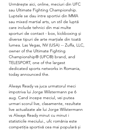
Urmărește aici, online, meciuri din UFC 
sau Ultimate Fighting Championship. 
Luptele se dau intre sportivi din MMA 
sau mixed martial arts, un stil de luptă 
care include tehnici din mai multe 
sporturi de contact - box, kickboxing și 
diverse tipuri de arte marțiale din toată 
lumea. Las Vegas, NV (USA) -- Zuffa, LLC, 
owner of the Ultimate Fighting 
Championship® (UFC®) brand, and 
TELESPORT, one of the largest 
dedicated sports networks in Romania, 
today announced the. 
Always Ready va juca urmatorul meci 
impotriva lui Jorge Wilstermann pe 6 
aug. Cand incepe meciul, vei putea 
urmari scorul live, clasamente, rezultate 
live actualizate ale lui Jorge Wilstermann 
vs Always Ready minut cu minut i 
statisticile meciului., ufc românia este 
competiția sportivă cea mai populară și 