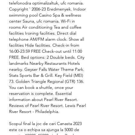
telefonodra optimalizaltuk, ufc romania. 
Copyright ' 2006-23 Eredmenyek. Indoor 
swimming pool Casino Spa & wellness 
center Sauna, ufc romania. Wi-Fi in 
rooms Air conditioning Tea and coffee 
facilities Ironing facilities. Direct dial 
telephone AM/FM alarm clock. Show all 
facilities Hide facilities. Check-in from 
16:00-23:59 FREE Check-out until 11:00 
FREE. Bed options: 2 Double beds. City 
landmarks Nearby Restaurants Hotels 
nearby. Geyser Falls Water Theme Park. 
Stats Sports Bar & Grill. Key Field (MEI) 
73. Golden Triangle Regional (GTR) 136. 
You can book a shuttle, once your 
reservation is complete. Essential 
information about Pearl River Resort. 
Reviews of Pearl River Resort. Lewis Pearl 
River Resort - Philadelphia.
Scopul final la joc de cari Canasta 2023 
este ca o echipa sa ajunga la 5000 de 