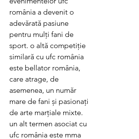
evenimentelor ufc 
românia a devenit o 
adevărată pasiune 
pentru mulți fani de 
sport. o altă competiție 
similară cu ufc românia 
este bellator românia, 
care atrage, de 
asemenea, un număr 
mare de fani și pasionați 
de arte marțiale mixte. 
un alt termen asociat cu 
ufc românia este mma 