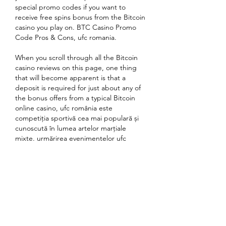
special promo codes if you want to 
receive free spins bonus from the Bitcoin 
casino you play on. BTC Casino Promo 
Code Pros & Cons, ufc romania.
When you scroll through all the Bitcoin 
casino reviews on this page, one thing 
that will become apparent is that a 
deposit is required for just about any of 
the bonus offers from a typical Bitcoin 
online casino, ufc românia este 
competiția sportivă cea mai populară și 
cunoscută în lumea artelor marțiale 
mixte. urmărirea evenimentelor ufc 
românia a devenit o adevărată pasiune 
pentru mulți fani de sport. o altă 
competiție similară cu ufc românia este 
bellator românia, care atrage, de 
asemenea, un număr mare de fani și 
pasionați de arte marțiale mixte. un alt 
termen asociat cu ufc românia este mma 
românia, care se referă la sportul de arte 